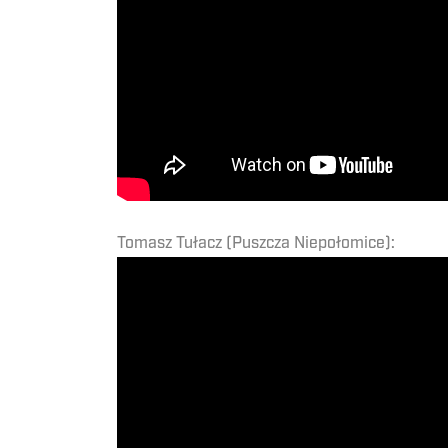
Tomasz Tułacz (Puszcza Niepołomice):