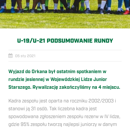
U-19/U-21 PODSUMOWANIE RUNDY
05 sty 2021
Wyjazd do Orkana był ostatnim spotkaniem w
rundzie jesiennej w Wojewódzkiej Lidze Junior
Starszego. Rywalizację zakończyliśmy na 4 miejscu.
Kadra zespołu jest oparta na roczniku 2002/2003 i
stanowi ją 31 osób. Tak liczebna
kadra jest
spowodowana zgłoszeniem zespołu rezerw w IV lidze,
gdzie 95% zespołu tworzą najlepsi juniorzy w danym