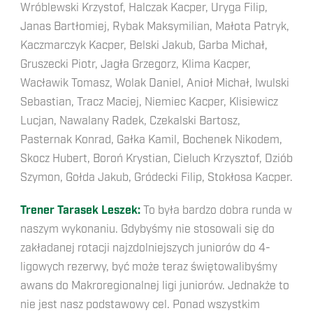
Wróblewski Krzystof, Halczak Kacper, Uryga Filip,
Janas Bartłomiej, Rybak Maksymilian, Małota Patryk,
Kaczmarczyk Kacper, Belski Jakub, Garba Michał,
Gruszecki Piotr, Jagła Grzegorz, Klima Kacper,
Wacławik Tomasz, Wolak Daniel, Anioł Michał, Iwulski
Sebastian, Tracz Maciej, Niemiec Kacper, Klisiewicz
Lucjan, Nawalany Radek, Czekalski Bartosz,
Pasternak Konrad, Gałka Kamil, Bochenek Nikodem,
Skocz Hubert, Boroń Krystian, Cieluch Krzysztof, Dziób
Szymon, Gołda Jakub, Gródecki Filip, Stokłosa Kacper.
Trener Tarasek Leszek:
To była bardzo dobra runda w
naszym wykonaniu. Gdybyśmy nie stosowali się do
zakładanej rotacji najzdolniejszych juniorów do 4-
ligowych rezerwy, być może teraz świętowalibyśmy
awans do Makroregionalnej ligi juniorów. Jednakże to
nie jest nasz podstawowy cel. Ponad wszystkim