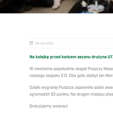
06 cze 2022
Na kolejkę przed końcem sezonu drużyna U17
W niedzielne popołudnie zespół Puszczy Niep
naszego zespołu 2:0. Oba gole zdobył Ian Mor
Dzięki wygranej Puszcza zapewniła sobie awan
zgromadził 33 punkty. Na drugim miejscu plasu
Gratulujemy awansu!