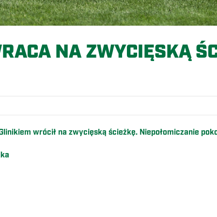
WRACA NA ZWYCIĘSKĄ ŚC
O
linikiem wrócił na zwycięską ścieżkę.
Niepołomiczanie pokon
jka