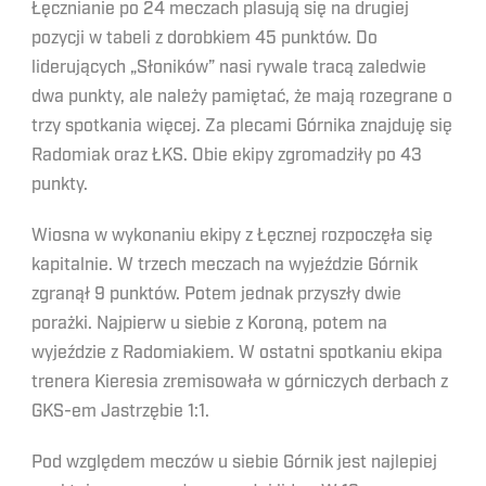
Łęcznianie po 24 meczach plasują się na drugiej
pozycji w tabeli z dorobkiem 45 punktów. Do
liderujących „Słoników” nasi rywale tracą zaledwie
dwa punkty, ale należy pamiętać, że mają rozegrane o
trzy spotkania więcej. Za plecami Górnika znajduję się
Radomiak oraz ŁKS. Obie ekipy zgromadziły po 43
punkty.
Wiosna w wykonaniu ekipy z Łęcznej rozpoczęła się
kapitalnie. W trzech meczach na wyjeździe Górnik
zgranął 9 punktów. Potem jednak przyszły dwie
porażki. Najpierw u siebie z Koroną, potem na
wyjeździe z Radomiakiem. W ostatni spotkaniu ekipa
trenera Kieresia zremisowała w górniczych derbach z
GKS-em Jastrzębie 1:1.
Pod względem meczów u siebie Górnik jest najlepiej