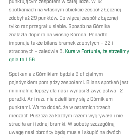
punktującym zespołem w całej lidze. W 12
spotkaniach na własnym obiekcie zespół z Łęcznej
zdobył aż 29 punktów. Co więcej zespół z Łęcznej
tylko raz przegrał u siebie. Sposób na Górnika
znalazła dopiero na wiosnę Korona. Ponadto
imponuje także bilans bramek zdobytych – 22 i
straconych – zaledwie 5.
Kurs w Fortunie, że strzelimy
gola to 1.56
.
Spotkanie z Górnikiem będzie 6 oficjalnym
pojedynkiem pomiędzy zespołami. Bilans spotkań jest
minimalnie lepszy dla nas i wynosi 3 zwycięstwa i 2
porażki. Ani razu nie dzieliliśmy się z Górnikiem
punktami. Warto dodać, że w ostatnich trzech
meczach Puszcza za każdym razem wygrywała i nie
straciła ani jednej bramki. W sobotę szczególną
uwagę nasi obrońcy będą musieli skupić na dwóch