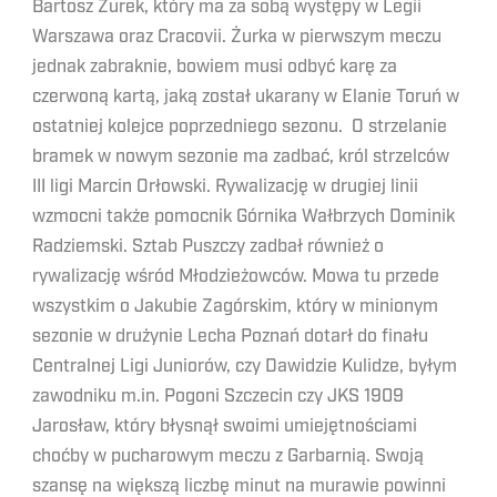
Bartosz Żurek, który ma za sobą występy w Legii
Warszawa oraz Cracovii. Żurka w pierwszym meczu
jednak zabraknie, bowiem musi odbyć karę za
czerwoną kartą, jaką został ukarany w Elanie Toruń w
ostatniej kolejce poprzedniego sezonu. O strzelanie
bramek w nowym sezonie ma zadbać, król strzelców
III ligi Marcin Orłowski. Rywalizację w drugiej linii
wzmocni także pomocnik Górnika Wałbrzych Dominik
Radziemski. Sztab Puszczy zadbał również o
rywalizację wśród Młodzieżowców. Mowa tu przede
wszystkim o Jakubie Zagórskim, który w minionym
sezonie w drużynie Lecha Poznań dotarł do finału
Centralnej Ligi Juniorów, czy Dawidzie Kulidze, byłym
zawodniku m.in. Pogoni Szczecin czy JKS 1909
Jarosław, który błysnął swoimi umiejętnościami
choćby w pucharowym meczu z Garbarnią. Swoją
szansę na większą liczbę minut na murawie powinni