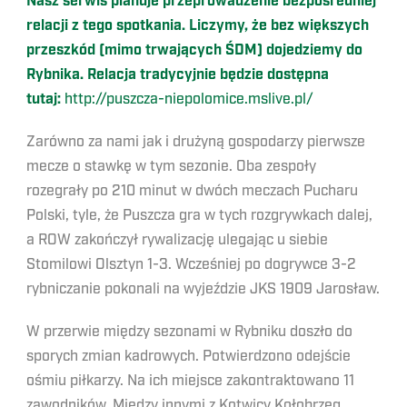
Nasz serwis planuje przeprowadzenie bezpośredniej
relacji z tego spotkania. Liczymy, że bez większych
przeszkód (mimo trwających ŚDM) dojedziemy do
Rybnika. Relacja tradycyjnie będzie dostępna
tutaj:
http://puszcza-niepolomice.mslive.pl/
Zarówno za nami jak i drużyną gospodarzy pierwsze
mecze o stawkę w tym sezonie. Oba zespoły
rozegrały po 210 minut w dwóch meczach Pucharu
Polski, tyle, że Puszcza gra w tych rozgrywkach dalej,
a ROW zakończył rywalizację ulegając u siebie
Stomilowi Olsztyn 1-3. Wcześniej po dogrywce 3-2
rybniczanie pokonali na wyjeździe JKS 1909 Jarosław.
W przerwie między sezonami w Rybniku doszło do
sporych zmian kadrowych. Potwierdzono odejście
ośmiu piłkarzy. Na ich miejsce zakontraktowano 11
zawodników. Między innymi z Kotwicy Kołobrzeg