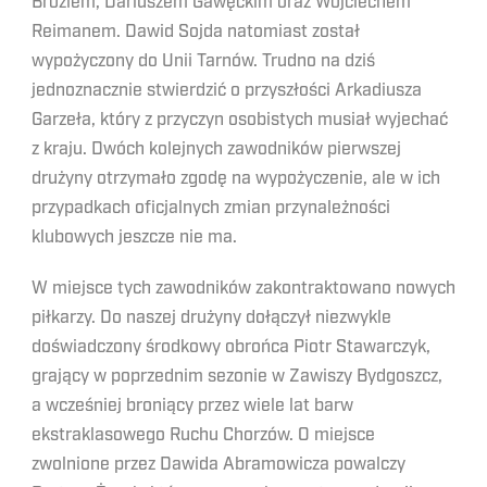
Broziem, Dariuszem Gawęckim oraz Wojciechem
Reimanem. Dawid Sojda natomiast został
wypożyczony do Unii Tarnów. Trudno na dziś
jednoznacznie stwierdzić o przyszłości Arkadiusza
Garzeła, który z przyczyn osobistych musiał wyjechać
z kraju. Dwóch kolejnych zawodników pierwszej
drużyny otrzymało zgodę na wypożyczenie, ale w ich
przypadkach oficjalnych zmian przynależności
klubowych jeszcze nie ma.
W miejsce tych zawodników zakontraktowano nowych
piłkarzy. Do naszej drużyny dołączył niezwykle
doświadczony środkowy obrońca Piotr Stawarczyk,
grający w poprzednim sezonie w Zawiszy Bydgoszcz,
a wcześniej broniący przez wiele lat barw
ekstraklasowego Ruchu Chorzów. O miejsce
zwolnione przez Dawida Abramowicza powalczy