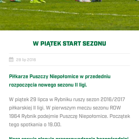
W PIĄTEK START SEZONU
28 lip 2016
Piłkarze Puszczy Niepołomice w przededniu
rozpoczęcia nowego sezonu II ligi.
W piątek 29 lipca w Rybniku ruszy sezon 2016/2017
piłkarskiej II ligi. W pierwszym meczu sezonu ROW
1964 Rybnik podejmie Puszczę Niepołomice. Początek
tego spotkania o 19.00.