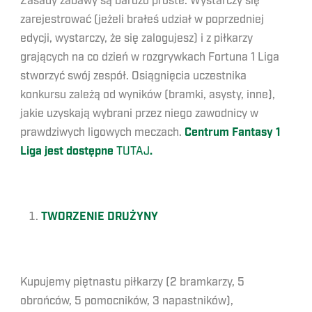
Zasady zabawy są bardzo proste. Wystarczy się
zarejestrować (jeżeli brałeś udział w poprzedniej
edycji, wystarczy, że się zalogujesz) i z piłkarzy
grających na co dzień w rozgrywkach Fortuna 1 Liga
stworzyć swój zespół. Osiągnięcia uczestnika
konkursu zależą od wyników (bramki, asysty, inne),
jakie uzyskają wybrani przez niego zawodnicy w
prawdziwych ligowych meczach.
Centrum Fantasy 1
Liga jest dostępne
TUTAJ
.
TWORZENIE DRU
Ż
YNY
Kupujemy piętnastu piłkarzy (2 bramkarzy, 5
obrońców, 5 pomocników, 3 napastników),