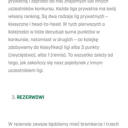
prywatną i zaprosić do niej znajomych lub innych
uczestników konkursu. Każda liga prywatna ma swój
własny ranking. Są dwa rodzaje lig prywatnych –
klasyczne i head-to-head. W tych pierwszych o
kolejności w lidze decyduje suma punktów w
konkursie, natomiast w drugich – co kolejkę
zdobywamy do klasyfikacji ligi albo 3 punkty
(zwycięstwo), albo 1 (remis). To wszystko zależy od
tego, jak zakończy się nasz pojedynek z innym
uczestnikiem ligi.
REZERWOWI
W rezerwie zawsze będziemy mieć bramkarza i trzech