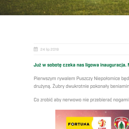
24 lip 2019
Już w sobotę czeka nas ligowa inauguracja. 
Pierwszym rywalem Puszczy Niepołomice będzi
drużyną. Żubry dwukrotnie pokonały beniamink
Co zrobić aby nerwowo nie przebierać nogami 