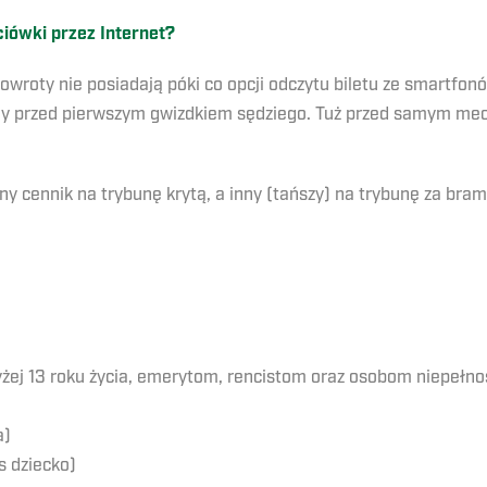
iówki przez Internet?
owroty nie posiadają póki co opcji odczytu biletu ze smartfon
iny przed pierwszym gwizdkiem sędziego. Tuż przed samym m
 cennik na trybunę krytą, a inny (tańszy) na trybunę za bram
yżej 13 roku życia, emerytom, rencistom oraz osobom niepeł
a)
s dziecko)