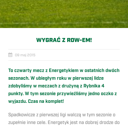
WYGRAĆ Z ROW-EM!
09 maj 2015
To czwarty mecz z Energetykiem w ostatnich dwóch
sezonach. W ubiegłym roku w pierwszej lidze
zdobyliśmy w meczach z drużyną z Rybnika 4
punkty. W tym sezonie przywieźliśmy jedno oczko z
wyjazdu. Czas na komplet!
Spadkowicze z pierwszej ligi walczą w tym sezonie o
zupełnie inne cele. Energetyk jest na dobrej drodze do