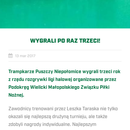
WYGRALI PO RAZ TRZECI!
13 mar 2017
Trampkarze Puszczy Niepołomice wygrali trzeci rok
z rzędu rozgrywki ligi halowej organizowane przez
Podokręg Wielicki Małopolskiego Związku Piłki
Nożnej.
Zawodnicy trenowani przez Leszka Taraska nie tylko
okazali się najlepszą drużyną turnieju, ale także
zdobyli nagrody indywidualne. Najlepszym