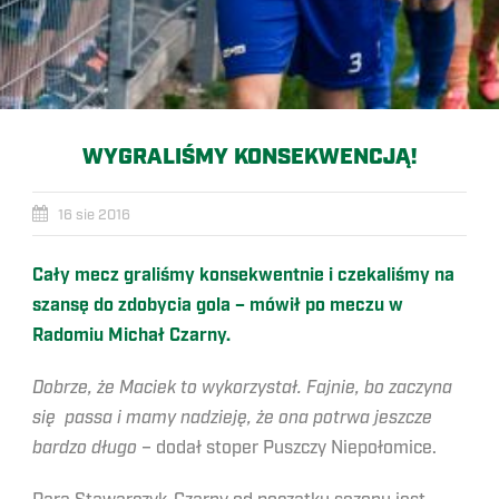
WYGRALIŚMY KONSEKWENCJĄ!
16 sie 2016
Cały mecz graliśmy konsekwentnie i czekaliśmy na
szansę do zdobycia gola – mówił po meczu w
Radomiu Michał Czarny.
Dobrze, że Maciek to wykorzystał. Fajnie, bo zaczyna
się passa i mamy nadzieję, że ona potrwa jeszcze
bardzo długo
– dodał stoper Puszczy Niepołomice.