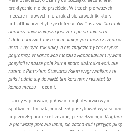
Para Stawarczyk-Czarny od początku sezonu jest
praktycznie nie do przejścia. W trzech pierwszych
meczach ligowych nie znalazł się zawodnik, który
potrafiłby przechytrzyć defensorów Puszczy.
Dla mnie
obrońcy najważniejsze jest zero po stronie strat.
Udało nam się to w trzecim kolejnym meczu z rzędu w
lidze. Oby było tak dalej, a nie znajdziemy tak szybko
pogromcy. W końcówce meczu z Radomiakiem rywale
posyłali w nasze pole karne sporo dośrodkowań, ale
razem z Piotrkiem Stawarczykiem wygrywaliśmy te
piłki i udało się dowieźć ten korzystny rezultat to
końca meczu –
ocenił.
Czarny w pierwszej połowie mógł otworzyć wynik
spotkania. Jednak jego strzał poszybował wysoko nad
poprzeczką bramki strzeżonej przez Szadego.
Mogłem
w pierwszej połowie lepiej się zachować i przyjąć piłkę