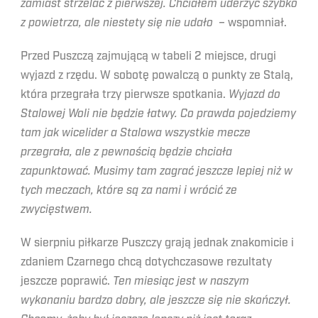
zamiast strzelać z pierwszej. Chciałem uderzyć szybko
z powietrza, ale niestety się nie udało
– wspomniał.
Przed Puszczą zajmującą w tabeli 2 miejsce, drugi
wyjazd z rzędu. W sobotę powalczą o punkty ze Stalą,
która przegrała trzy pierwsze spotkania.
Wyjazd do
Stalowej Woli nie będzie łatwy. Co prawda pojedziemy
tam jak wicelider a Stalowa wszystkie mecze
przegrała, ale z pewnością będzie chciała
zapunktować. Musimy tam zagrać jeszcze lepiej niż w
tych meczach, które są za nami i wrócić ze
zwycięstwem.
W sierpniu piłkarze Puszczy grają jednak znakomicie i
zdaniem Czarnego chcą dotychczasowe rezultaty
jeszcze poprawić.
Ten miesiąc jest w naszym
wykonaniu bardzo dobry, ale jeszcze się nie skończył.