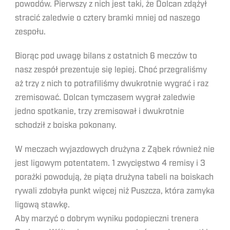
powodów. Pierwszy z nich jest taki, że Dolcan zdążył
stracić zaledwie o cztery bramki mniej od naszego
zespołu.
Biorąc pod uwagę bilans z ostatnich 6 meczów to
nasz zespół prezentuje się lepiej. Choć przegraliśmy
aż trzy z nich to potrafiliśmy dwukrotnie wygrać i raz
zremisować. Dolcan tymczasem wygrał zaledwie
jedno spotkanie, trzy zremisował i dwukrotnie
schodził z boiska pokonany.
W meczach wyjazdowych drużyna z Ząbek również nie
jest ligowym potentatem. 1 zwycięstwo 4 remisy i 3
porażki powodują, że piąta drużyna tabeli na boiskach
rywali zdobyła punkt więcej niż Puszcza, która zamyka
ligową stawkę.
Aby marzyć o dobrym wyniku podopieczni trenera