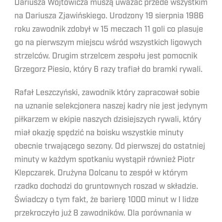
Dariusza Wójtowicza muszą uważać przede wszystkim
na Dariusza Zjawińskiego. Urodzony 19 sierpnia 1986
roku zawodnik zdobył w 15 meczach 11 goli co plasuje
go na pierwszym miejscu wśród wszystkich ligowych
strzelców. Drugim strzelcem zespołu jest pomocnik
Grzegorz Piesio, który 6 razy trafiał do bramki rywali.
Rafał Leszczyński, zawodnik który zapracował sobie
na uznanie selekcjonera naszej kadry nie jest jedynym
piłkarzem w ekipie naszych dzisiejszych rywali, który
miał okazję spędzić na boisku wszystkie minuty
obecnie trwającego sezony. Od pierwszej do ostatniej
minuty w każdym spotkaniu wystąpił również Piotr
Klepczarek. Drużyna Dolcanu to zespół w którym
rzadko dochodzi do gruntownych roszad w składzie.
Świadczy o tym fakt, że barierę 1000 minut w I lidze
przekroczyło już 8 zawodników. Dla porównania w