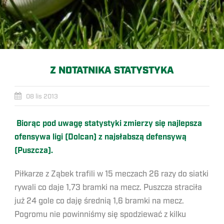
Z NOTATNIKA STATYSTYKA
08 lis 2013
Biorąc pod uwagę statystyki zmierzy się najlepsza
ofensywa ligi (Dolcan) z najsłabszą defensywą
(Puszcza).
Piłkarze z Ząbek trafili w 15 meczach 26 razy do siatki
rywali co daje 1,73 bramki na mecz. Puszcza straciła
już 24 gole co daję średnią 1,6 bramki na mecz.
Pogromu nie powinniśmy się spodziewać z kilku