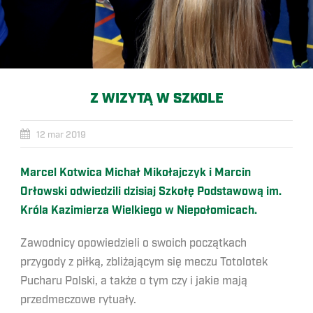
Z WIZYTĄ W SZKOLE
12 mar 2019
Marcel Kotwica Michał Mikołajczyk i Marcin
Orłowski odwiedzili dzisiaj Szkołę Podstawową im.
Króla Kazimierza Wielkiego w Niepołomicach.
Zawodnicy opowiedzieli o swoich początkach
przygody z piłką, zbliżającym się meczu Totolotek
Pucharu Polski, a także o tym czy i jakie mają
przedmeczowe rytuały.