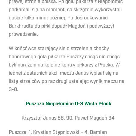
prawej stronie boiska. Po golu piłkarze z Niepołomic
podłamali się na moment, co skrzętnie wykorzystali
goście kilka minut później. Po dośrodkowaniu
Burkhradta do piłki dopadł Magdoń i podwyższył
prowadzenie.
W końcówce starający się o strzelenie choćby
honorowego gola piłkarze Puszczy chcąc nie chcąc
byli narażeni na kolejne kontry piłkarzy z Płocka. W
jednej z ostatnich akcji meczu Janus wpisał się na
listę strzelców po raz drugi ustalając wynik meczu na
3-0.
Puszcza Niepołomice 0-3 Wisła Płock
Krzysztof Janus 58, 90, Paweł Magdoń 64
Puszcza: 1. Krystian Stępniowski – 4. Damian