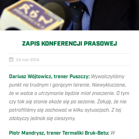
ZAPIS KONFERENCJI PRASOWEJ
24 mar 2014
Dariusz Wójtowicz, trener Puszczy:
Wywalczyliśmy
punkt na trudnym i gorącym terenie. Niewykluczone,
że w walce o utrzymanie będzie miał znaczenie. O tym
czy tak się stanie okaże się po sezonie. Żałuję, że nie
potrafiliśmy się zachować w kilku sytuacjach. Z tej
zdobyczy jednak się cieszymy.
Piotr Mandrysz, trener Termaliki Bruk-Betu:
W