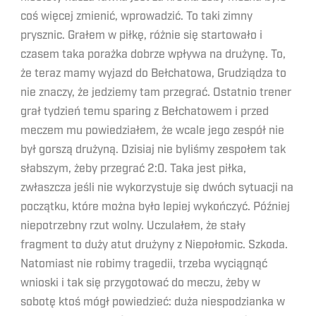
coś więcej zmienić, wprowadzić. To taki zimny
prysznic. Grałem w piłkę, różnie się startowało i
czasem taka porażka dobrze wpływa na drużynę. To,
że teraz mamy wyjazd do Bełchatowa, Grudziądza to
nie znaczy, że jedziemy tam przegrać. Ostatnio trener
grał tydzień temu sparing z Bełchatowem i przed
meczem mu powiedziałem, że wcale jego zespół nie
był gorszą drużyną. Dzisiaj nie byliśmy zespołem tak
słabszym, żeby przegrać 2:0. Taka jest piłka,
zwłaszcza jeśli nie wykorzystuje się dwóch sytuacji na
początku, które można było lepiej wykończyć. Później
niepotrzebny rzut wolny. Uczulałem, że stały
fragment to duży atut drużyny z Niepołomic. Szkoda.
Natomiast nie robimy tragedii, trzeba wyciągnąć
wnioski i tak się przygotować do meczu, żeby w
sobotę ktoś mógł powiedzieć: duża niespodzianka w