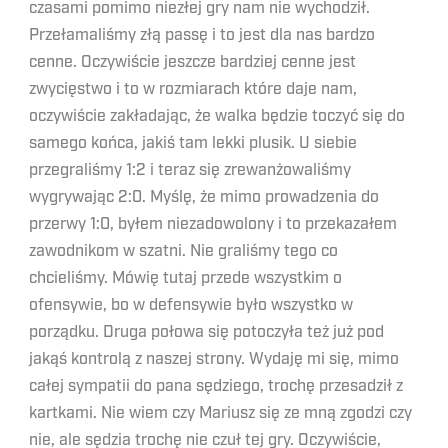
czasami pomimo niezłej gry nam nie wychodził.
Przełamaliśmy złą passę i to jest dla nas bardzo
cenne. Oczywiście jeszcze bardziej cenne jest
zwycięstwo i to w rozmiarach które daje nam,
oczywiście zakładając, że walka będzie toczyć się do
samego końca, jakiś tam lekki plusik. U siebie
przegraliśmy 1:2 i teraz się zrewanżowaliśmy
wygrywając 2:0. Myślę, że mimo prowadzenia do
przerwy 1:0, byłem niezadowolony i to przekazałem
zawodnikom w szatni. Nie graliśmy tego co
chcieliśmy. Mówię tutaj przede wszystkim o
ofensywie, bo w defensywie było wszystko w
porządku. Druga połowa się potoczyła też już pod
jakąś kontrolą z naszej strony. Wydaję mi się, mimo
całej sympatii do pana sędziego, trochę przesadził z
kartkami. Nie wiem czy Mariusz się ze mną zgodzi czy
nie, ale sędzia trochę nie czuł tej gry. Oczywiście,