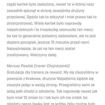
część kartek była zasłużona, nawet ta w której nasz
zawodnik splunął w stronę zawodnika drużyny
przeciwnej. Sędzia tak to odczytał i miał prawo tak to
zinterpretować. Wiele kartek było naprawdę
niepotrzebnych i to troszeczkę zesmuciło ten mecz,
bo tak to generalnie jesteśmy zadowoleni, ale to jest
dopiero początek, jeszcze 15 meczów przed nami.
Najważniejsze, że cel na ten mecz został
zrealizowany. Walczymy dalej.
Mariusz Pawlak (trener Chojniczanki):
Gratulacje dla trenera za rewanż. My się cieszyliśmy w
powrocie z Krakowa, drużyna Niepołomic będzie się
cieszyła jadąc w swoją stronę. Przegraliśmy sami ze
sobą jeśli chodzi o założenia. Tak naprawdę nawet jak
bym miał 10 zmian to i tak bym ich nie zrobił, bo
niestety nasza ławka jest za krótka żeby można było