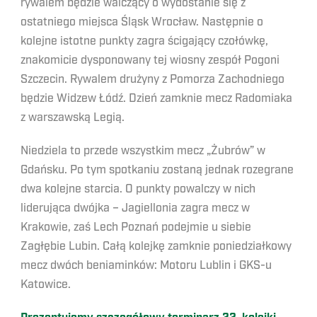
rywalem będzie walczący o wydostanie się z
ostatniego miejsca Śląsk Wrocław. Następnie o
kolejne istotne punkty zagra ścigający czołówkę,
znakomicie dysponowany tej wiosny zespół Pogoni
Szczecin. Rywalem drużyny z Pomorza Zachodniego
będzie Widzew Łódź. Dzień zamknie mecz Radomiaka
z warszawską Legią.
Niedziela to przede wszystkim mecz „Żubrów” w
Gdańsku. Po tym spotkaniu zostaną jednak rozegrane
dwa kolejne starcia. O punkty powalczy w nich
liderująca dwójka – Jagiellonia zagra mecz w
Krakowie, zaś Lech Poznań podejmie u siebie
Zagłębie Lubin. Całą kolejkę zamknie poniedziałkowy
mecz dwóch beniaminków: Motoru Lublin i GKS-u
Katowice.