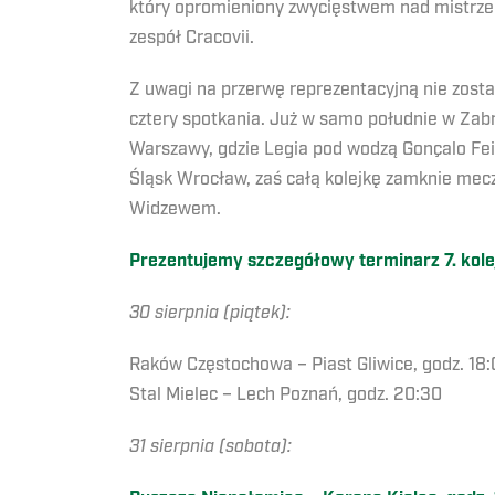
który opromieniony zwycięstwem nad mistrzem
zespół Cracovii.
Z uwagi na przerwę reprezentacyjną nie zost
cztery spotkania. Już w samo południe w Zabr
Warszawy, gdzie Legia pod wodzą Gonçalo Fei
Śląsk Wrocław, zaś całą kolejkę zamknie mecz 
Widzewem.
Prezentujemy szczegółowy terminarz 7. kol
30 sierpnia (piątek):
Raków Częstochowa – Piast Gliwice, godz. 18
Stal Mielec – Lech Poznań, godz. 20:30
31 sierpnia (sobota):