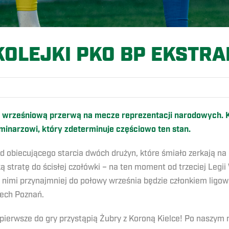
KOLEJKI PKO BP EKSTR
 wrześniową przerwą na mecze reprezentacji narodowych. Kto
minarzowi, który zdeterminuje częściowo ten stan.
 obiecującego starcia dwóch drużyn, które śmiało zerkają n
ką stratę do ścisłej czołówki – na ten moment od trzeciej Legii
 nimi przynajmniej do połowy września będzie członkiem ligo
Lech Poznań.
pierwsze do gry przystąpią Żubry z Koroną Kielce! Po naszym