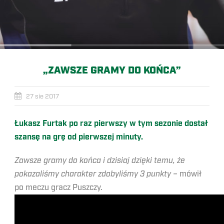
„ZAWSZE GRAMY DO KOŃCA”
27 sie 2017
Łukasz Furtak po raz pierwszy w tym sezonie dostał
szansę na grę od pierwszej minuty.
Zawsze gramy do końca i dzisiaj dzięki temu, że
pokazaliśmy charakter zdobyliśmy 3 punkty –
mówił
po meczu gracz Puszczy.