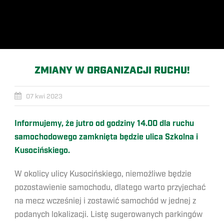
ZMIANY W ORGANIZACJI RUCHU!
07 kwi 2023
Informujemy, że jutro od godziny 14.00 dla ruchu
samochodowego zamknięta będzie ulica Szkolna i
Kusocińskiego.
W okolicy ulicy Kusocińskiego, niemożliwe będzie
pozostawienie samochodu, dlatego warto przyjechać
na mecz wcześniej i zostawić samochód w jednej z
podanych lokalizacji. Listę sugerowanych parkingów