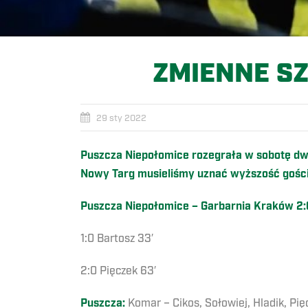
ZMIENNE SZ
29 sty 2022
Puszcza Niepołomice rozegrała w sobotę dw
Nowy Targ musieliśmy uznać wyższość gośc
Puszcza Niepołomice – Garbarnia Kraków 2:0
1:0 Bartosz 33′
2:0 Pięczek 63′
Puszcza:
Komar – Cikos, Sołowiej, Hladik, Pię