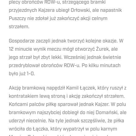
plecy obrońców ROW-u, strzegącego bramki
przyjezdnych Kajzera ubiegł Orłowski, ale napastnik
Puszczy nie zdołał już zakończyć akcji celnym
strzałem.
Gospodarze zaczęli jednak tworzyć kolejne okazje. W
12 minucie wynik meczu mógł otworzyć Żurek, ale
jego strzał był zbyt lekki. Wcześniej jednak świetnie
przedryblował obrońców ROW-u. Po kilku minutach
było już 1-0.
Akcję bramkową napędził Kamil Łączek, który ruszył z
kontratakiem lewą stroną i akcję zakończył strzałem.
Końcami palców piłkę sparował jednak Kajzer. W polu
bramkowym najszybciej dobiegł do niej Domański, ale
uderzył niecelnie. Na tyle jednak szczęśliwie, że piłka
wróciła do Łączka, który wypatrzył w polu karnym