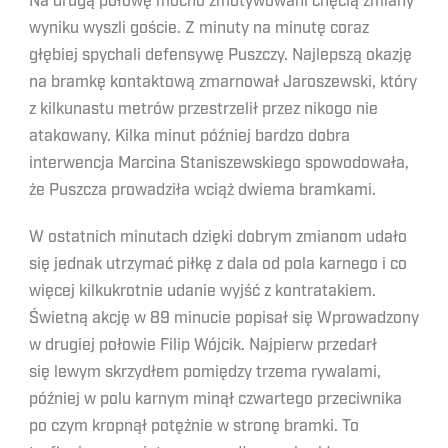
Na drugą połowę mocno zmotywowani chęcią zmiany
wyniku wyszli goście. Z minuty na minutę coraz
głębiej spychali defensywę Puszczy. Najlepszą okazję
na bramkę kontaktową zmarnował Jaroszewski, który
z kilkunastu metrów przestrzelił przez nikogo nie
atakowany. Kilka minut później bardzo dobra
interwencja Marcina Staniszewskiego spowodowała,
że Puszcza prowadziła wciąż dwiema bramkami.
W ostatnich minutach dzięki dobrym zmianom udało
się jednak utrzymać piłkę z dala od pola karnego i co
więcej kilkukrotnie udanie wyjść z kontratakiem.
Świetną akcję w 89 minucie popisał się Wprowadzony
w drugiej połowie Filip Wójcik. Najpierw przedarł
się lewym skrzydłem pomiędzy trzema rywalami,
później w polu karnym minął czwartego przeciwnika
po czym kropnął potężnie w stronę bramki. To