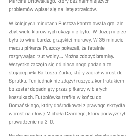
Marcina Orłowskiego, który bez najmniejszych
problemów wpisał się na listę strzelców.
W kolejnych minutach Puszcza kontrolowała grę, ale
zbyt wielu klarownych okazji nie było. W dużej mierze
była to wina bardzo grząskiej murawy. W 35 minucie
meczu piłkarze Puszczy pokazali, że fatalnie
rozgrywając rzut wolny…. Można zdobyć bramkę.
Wszystko zaczęło się od niecelnego podania ze
stojącej piłki Bartosza Żurka, który zagrał wprost do
Spratka. Ten jednak nie zdążył ruszyć z kontratakiem
bo został dopadnięty przez piłkarzy w białych
koszulkach. Futbolówka trafiła w końcu do
Domańskiego, który dośrodkował z prawego skrzydła
wprost na głowę Michała Czarnego, który podwyższył
prowadzenie na 2-0.