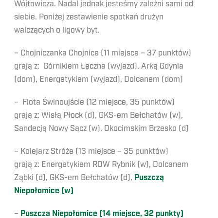
Wójtowicza. Nadal jednak jesteśmy zależni sami od
siebie. Poniżej zestawienie spotkań drużyn
walczących o ligowy byt.
– Chojniczanka Chojnice (11 miejsce – 37 punktów)
grają z: Górnikiem Łęczna (wyjazd), Arką Gdynia
(dom), Energetykiem (wyjazd), Dolcanem (dom)
– Flota Świnoujście (12 miejsce, 35 punktów)
grają z: Wisłą Płock (d), GKS-em Bełchatów (w),
Sandecją Nowy Sącz (w), Okocimskim Brzesko (d)
– Kolejarz Stróże (13 miejsce – 35 punktów)
grają z: Energetykiem ROW Rybnik (w), Dolcanem
Ząbki (d), GKS-em Bełchatów (d),
Puszczą
Niepołomice (w)
–
Puszcza Niepołomice (14 miejsce, 32 punkty)