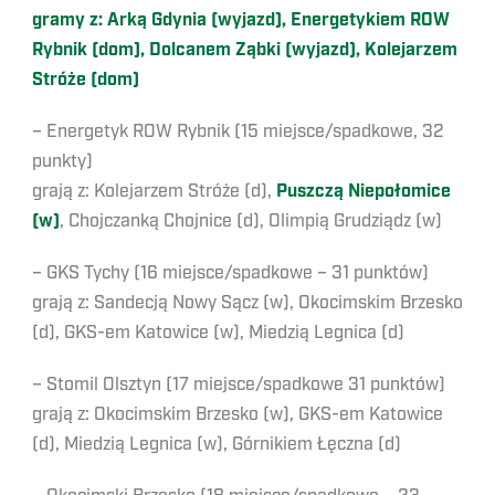
gramy z: Arką Gdynia (wyjazd), Energetykiem ROW
Rybnik (dom), Dolcanem Ząbki (wyjazd), Kolejarzem
Stróże (dom)
– Energetyk ROW Rybnik (15 miejsce/spadkowe, 32
punkty)
grają z: Kolejarzem Stróże (d),
Puszczą Niepołomice
(w)
, Chojczanką Chojnice (d), Olimpią Grudziądz (w)
– GKS Tychy (16 miejsce/spadkowe – 31 punktów)
grają z: Sandecją Nowy Sącz (w), Okocimskim Brzesko
(d), GKS-em Katowice (w), Miedzią Legnica (d)
– Stomil Olsztyn (17 miejsce/spadkowe 31 punktów)
grają z: Okocimskim Brzesko (w), GKS-em Katowice
(d), Miedzią Legnica (w), Górnikiem Łęczna (d)