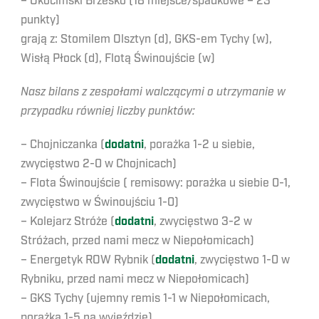
– Okocimski Brzesko (18 miejsce/spadkowe – 23
punkty)
grają z: Stomilem Olsztyn (d), GKS-em Tychy (w),
Wisłą Płock (d), Flotą Świnoujście (w)
Nasz bilans z zespołami walczącymi o utrzymanie w
przypadku równiej liczby punktów:
– Chojniczanka (
dodatni
, porażka 1-2 u siebie,
zwycięstwo 2-0 w Chojnicach)
– Flota Świnoujście ( remisowy: porażka u siebie 0-1,
zwycięstwo w Świnoujściu 1-0)
– Kolejarz Stróże (
dodatni
, zwycięstwo 3-2 w
Stróżach, przed nami mecz w Niepołomicach)
– Energetyk ROW Rybnik (
dodatni
, zwycięstwo 1-0 w
Rybniku, przed nami mecz w Niepołomicach)
– GKS Tychy (ujemny remis 1-1 w Niepołomicach,
porażka 1-5 na wyjeździe)