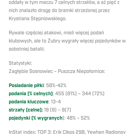
oddały w tym meczu 7 celnych strzałów, a aż pięć z
nich znalazło drogę do bramki strzeżonej przez
Krystiana Stępniowskiego.
Rywale częściej atakowi, mieli więcej podań
klubowych, ale to Żubry wygrały więcej pojedynków w
sobotniej batalii.
Statystyki:
Zagłębie Sosnowiec – Puszcza Niepołomice:
Posiadanie piłki
: 58%-42%
podania (% celnych)
: 455 (81%) – 344 (72%)
podania kluczowe
: 13-4
strzały (celne):
19 (9) – 9(7)
pojedynki (% wygranych
): 48% – 52%
InStat index: TOP 3: Erik CIkos 298, Yewhen Radionov