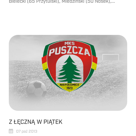
Bielecki (65’Przytulski), Miedziński (50’Nosek),...
Z ŁĘCZNĄ W PIĄTEK
07 paź 2013