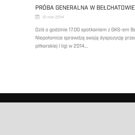
PRÓBA GENERALNA W BEŁCHATOWIE
01 mar 2014
Dziś o godzinie 17.00 spotkaniem z GKS-em B
Niepołomice sprawdzą swoją dyspozycję prze
piłkarskiej I ligi w 2014...