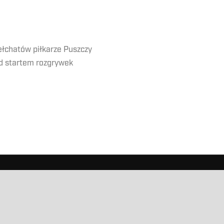
ełchatów piłkarze Puszczy
d startem rozgrywek