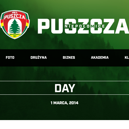
FOTO
DRUŻYNA
BIZNES
AKADEMIA
K
DAY
1 MARCA, 2014