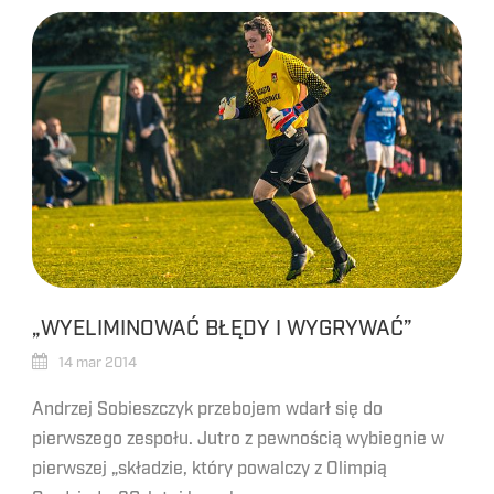
„WYELIMINOWAĆ BŁĘDY I WYGRYWAĆ”
14 mar 2014
Andrzej Sobieszczyk przebojem wdarł się do
pierwszego zespołu. Jutro z pewnością wybiegnie w
pierwszej „składzie, który powalczy z Olimpią