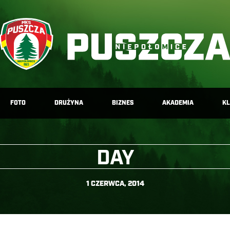
FOTO
DRUŻYNA
BIZNES
AKADEMIA
K
DAY
1 CZERWCA, 2014