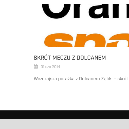
SKRÓT MECZU Z DOLCANEM
01 cze 2014
Wczorajsza porażka z Dolcanem Ząbki – skró