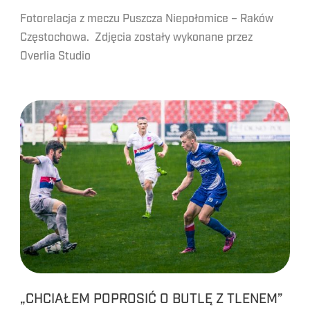
Fotorelacja z meczu Puszcza Niepołomice – Raków
Częstochowa. Zdjęcia zostały wykonane przez
Overlia Studio
„CHCIAŁEM POPROSIĆ O BUTLĘ Z TLENEM”