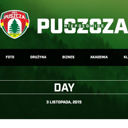
FOTO
DRUŻYNA
BIZNES
AKADEMIA
K
DAY
3 LISTOPADA, 2015