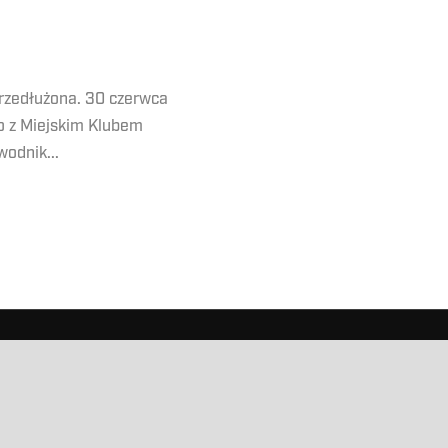
rzedłużona. 30 czerwca
o z Miejskim Klubem
odnik...