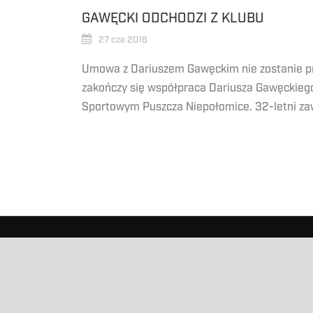
GAWĘCKI ODCHODZI Z KLUBU
27 cze 2016
Umowa z Dariuszem Gawęckim nie zostanie p
zakończy się współpraca Dariusza Gawęckieg
Sportowym Puszcza Niepołomice. 32-letni zaw