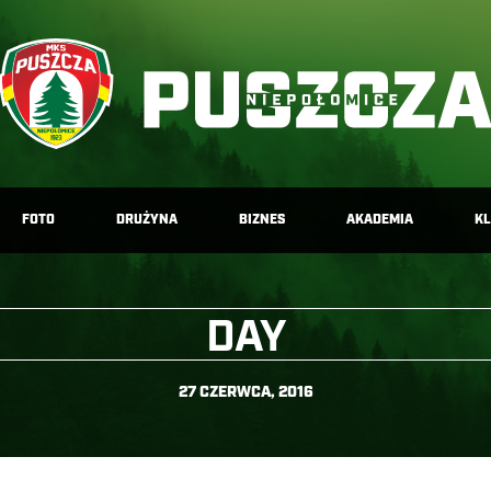
FOTO
DRUŻYNA
BIZNES
AKADEMIA
K
DAY
27 CZERWCA, 2016