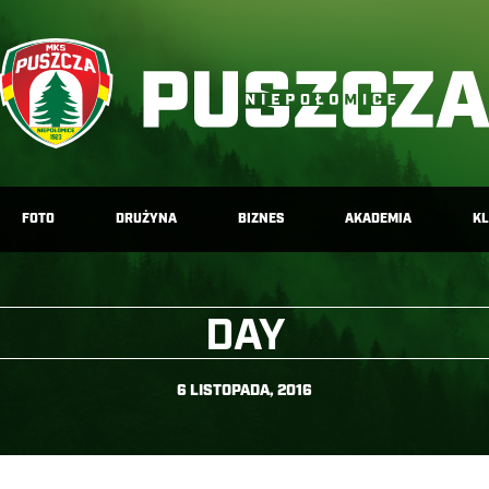
FOTO
DRUŻYNA
BIZNES
AKADEMIA
K
DAY
6 LISTOPADA, 2016