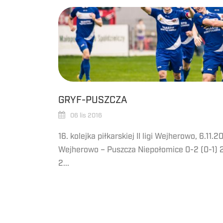
GRYF-PUSZCZA
06 lis 2016
16. kolejka piłkarskiej II ligi Wejherowo, 6.11.20
Wejherowo – Puszcza Niepołomice 0-2 (0-1) 23
2...