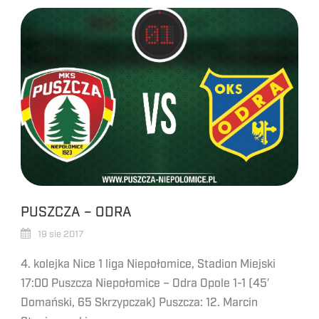
PUSZCZA – ODRA
19 sie 2017
4. kolejka Nice 1 liga Niepołomice, Stadion Miejski
17:00 Puszcza Niepołomice – Odra Opole 1-1 (45′
Domański, 65 Skrzypczak) Puszcza: 12. Marcin