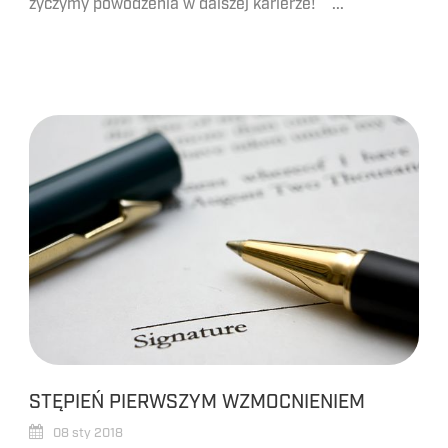
życzymy powodzenia w dalszej karierze! ...
STĘPIEŃ PIERWSZYM WZMOCNIENIEM
08 sty 2018