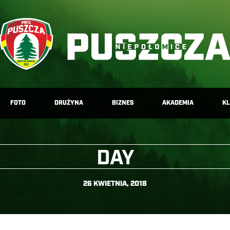
FOTO
DRUŻYNA
BIZNES
AKADEMIA
K
DAY
26 KWIETNIA, 2018