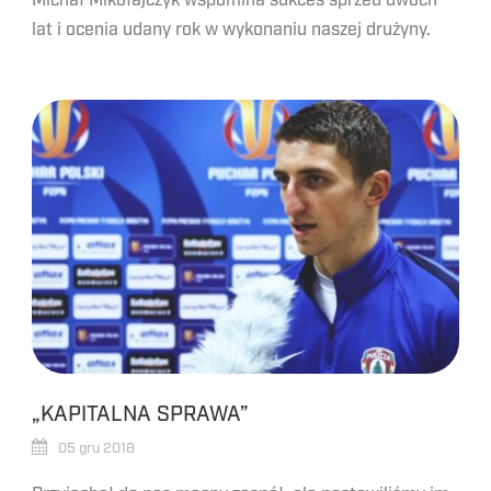
Michał Mikołajczyk wspomina sukces sprzed dwóch
lat i ocenia udany rok w wykonaniu naszej drużyny.
„KAPITALNA SPRAWA”
05 gru 2018