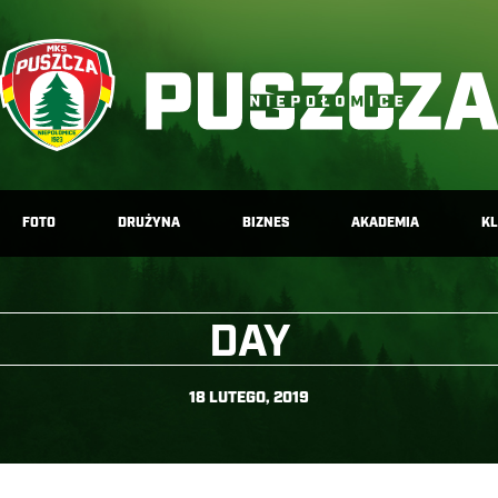
FOTO
DRUŻYNA
BIZNES
AKADEMIA
K
DAY
18 LUTEGO, 2019