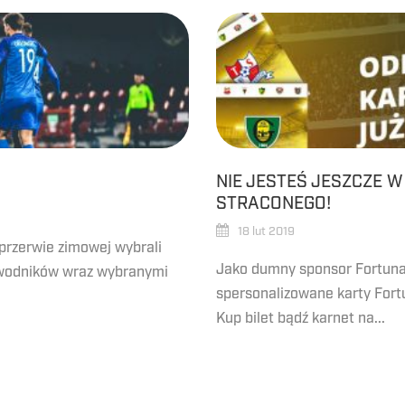
NIE JESTEŚ JESZCZE W
STRACONEGO!
18 lut 2019
 przerwie zimowej wybrali
Jako dumny sponsor Fortuna
awodników wraz wybranymi
spersonalizowane karty Fort
Kup bilet bądź karnet na...