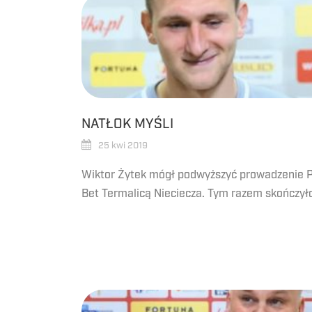
NATŁOK MYŚLI
25 kwi 2019
Wiktor Żytek mógł podwyższyć prowadzenie P
Bet Termalicą Nieciecza. Tym razem skończyło