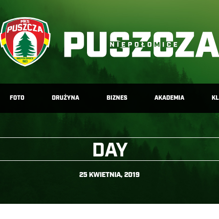
FOTO
DRUŻYNA
BIZNES
AKADEMIA
K
DAY
25 KWIETNIA, 2019