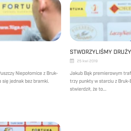
STWORZYLIŚMY DRUŻYN
25 kwi 2019
uszczy Niepołomice z Bruk-
Jakub Bąk premierowym traf
 się jednak bez bramki.
trzy punkty w starciu z Bruk
stwierdził, że to...