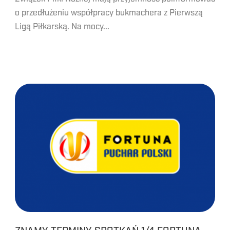
o przedłużeniu współpracy bukmachera z Pierwszą
Ligą Piłkarską. Na mocy...