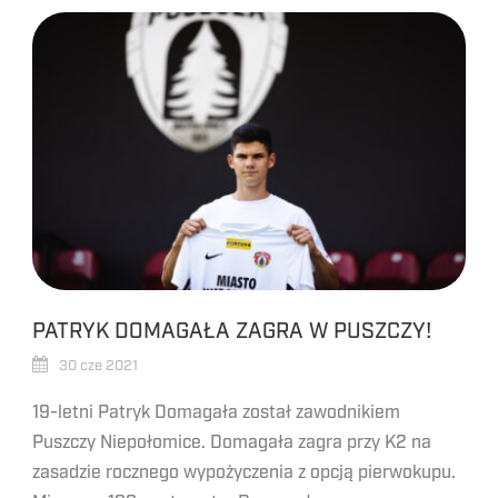
PATRYK DOMAGAŁA ZAGRA W PUSZCZY!
30 cze 2021
19-letni Patryk Domagała został zawodnikiem
Puszczy Niepołomice. Domagała zagra przy K2 na
zasadzie rocznego wypożyczenia z opcją pierwokupu.