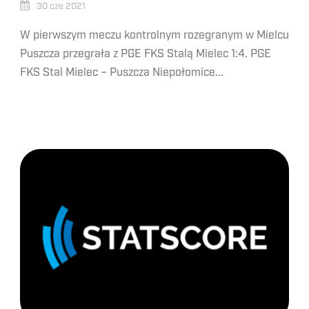
30 cze 2021
W pierwszym meczu kontrolnym rozegranym w Mielcu
Puszcza przegrała z PGE FKS Stalą Mielec 1:4. PGE
FKS Stal Mielec – Puszcza Niepołomice...