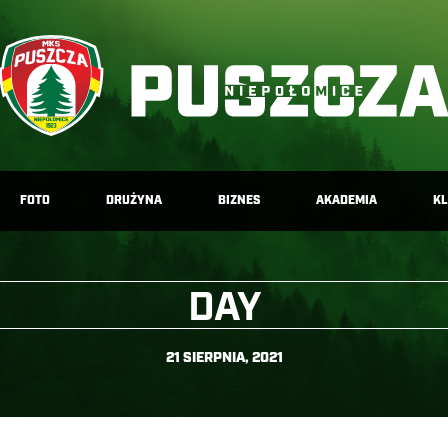
FOTO
DRUŻYNA
BIZNES
AKADEMIA
K
DAY
21 SIERPNIA, 2021