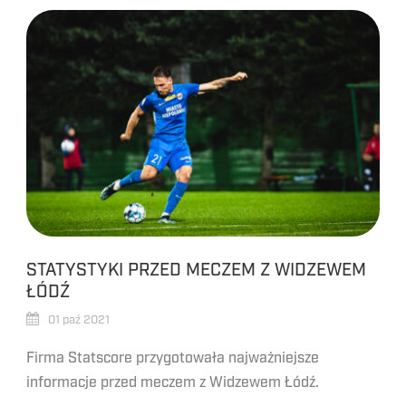
STATYSTYKI PRZED MECZEM Z WIDZEWEM
ŁÓDŹ
01 paź 2021
Firma Statscore przygotowała najważniejsze
informacje przed meczem z Widzewem Łódź.