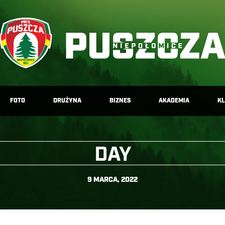
FOTO
DRUŻYNA
BIZNES
AKADEMIA
K
DAY
9 MARCA, 2022