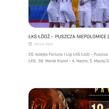
ŁKS ŁÓDŹ – PUSZCZA NIEPOŁOMICE 
09 mar 2022
20. kolejka Fortuna 1 Ligi ŁKS Łódź – Puszcza
ŁKS: 56. Marek Kozioł – 4. Nacho, 5. Maciej D