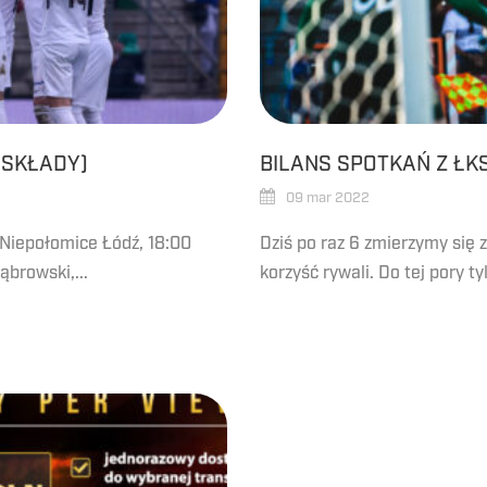
(SKŁADY)
BILANS SPOTKAŃ Z ŁK
09 mar 2022
 Niepołomice Łódź, 18:00
Dziś po raz 6 zmierzymy się 
ąbrowski,...
korzyść rywali. Do tej pory ty