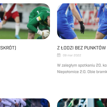
(SKRÓT)
Z ŁODZI BEZ PUNKTÓW
09 mar 2022
W zaległym spotkaniu 20. kol
Niepołomice 2:0. Obie bramki