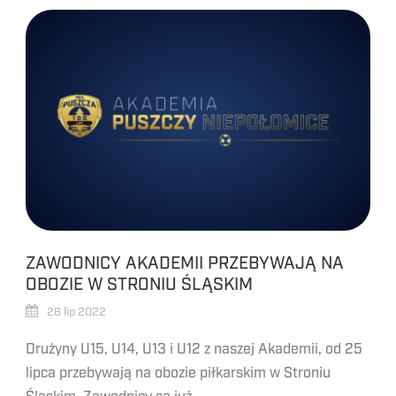
ZAWODNICY AKADEMII PRZEBYWAJĄ NA
OBOZIE W STRONIU ŚLĄSKIM
28 lip 2022
Drużyny U15, U14, U13 i U12 z naszej Akademii, od 25
lipca przebywają na obozie piłkarskim w Stroniu