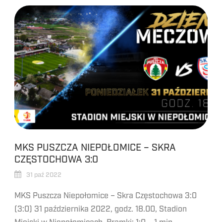
MKS PUSZCZA NIEPOŁOMICE – SKRA
CZĘSTOCHOWA 3:0
31 paź 2022
MKS Puszcza Niepołomice – Skra Częstochowa 3:0
(3:0) 31 października 2022, godz. 18.00, Stadion