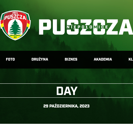
FOTO
DRUŻYNA
BIZNES
AKADEMIA
K
DAY
29 PAŹDZIERNIKA, 2023