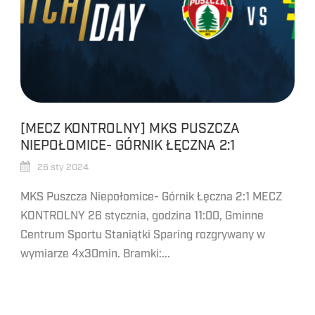
[MECZ KONTROLNY] MKS PUSZCZA
NIEPOŁOMICE- GÓRNIK ŁĘCZNA 2:1
26 sty 2024
MKS Puszcza Niepołomice- Górnik Łęczna 2:1 MECZ
KONTROLNY 26 stycznia, godzina 11:00, Gminne
Centrum Sportu Staniątki Sparing rozgrywany w
wymiarze 4x30min. Bramki:...