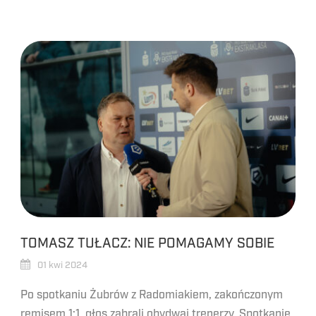
TOMASZ TUŁACZ: NIE POMAGAMY SOBIE
01 kwi 2024
Po spotkaniu Żubrów z Radomiakiem, zakończonym
remisem 1:1, głos zabrali obydwaj trenerzy. Spotkanie