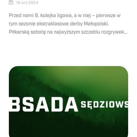
19 wrz 2024
Przed nami 9. kolejka ligowa, a w niej – pierwsze w
tym sezonie ekstraklasowe derby Małopolski.
Piłkarską sobotę na najwyższym szczeblu rozgrywek...