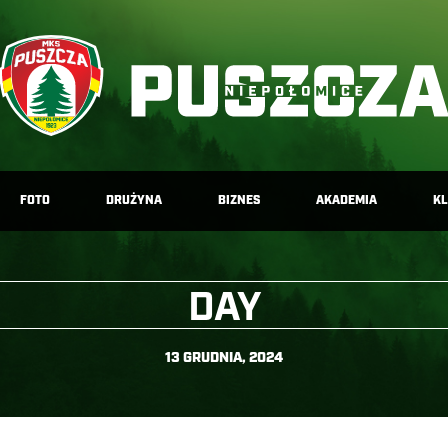
FOTO
DRUŻYNA
BIZNES
AKADEMIA
K
DAY
13 GRUDNIA, 2024